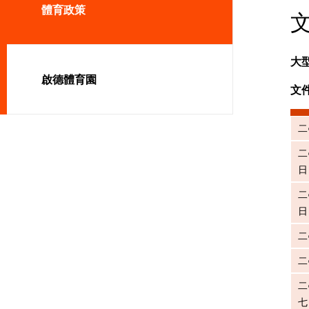
體育政策
大
啟德體育園
文
二
二
日
二
日
二
二
二
七