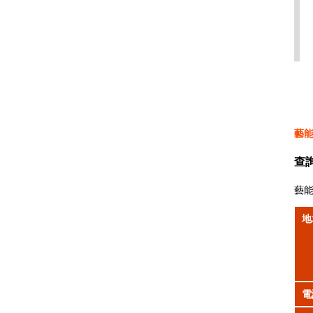
藝
查
藝
地
電