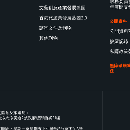
財務委員會
年度開支
文藝創意產業發展藍圖
香港旅遊業發展藍圖2.0
公開資料
諮詢文件及刊物
公開資料
其他刊物
披露記錄
私隱政策
無障礙統
任
化體育及旅遊局：
港添馬添美道2號政府總部西翼21樓
工時間：星期一至星期五上午8時45分至下午6時