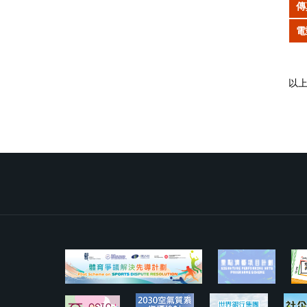
傳
電
以上P